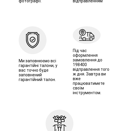
фотографії.
відправленням
Під час
оформлення
замовлення до
Ми заповнюємо всі
198400
гарантійні талони, у
відправлення того
вас точно буде
ж дня. Завтра ви
заповнений
вже
гарантійний талон.
працюватимете
своїм
інструментом.