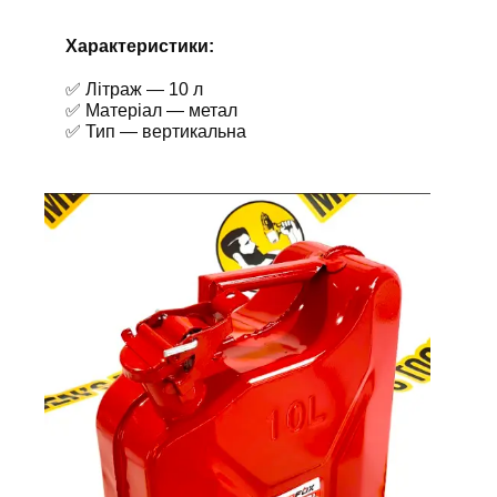
Х
арактеристики
:
✅ Літраж — 10 л
✅ Матеріал — метал
✅ Тип — вертикальна