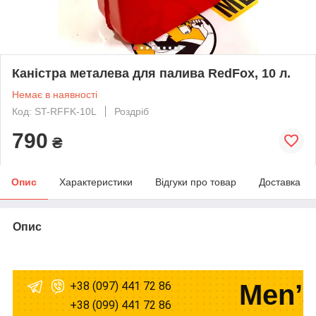
Каністра металева для палива RedFox, 10 л.
Немає в наявності
Код: ST-RFFK-10L
Роздріб
790
₴
Опис
Характеристики
Відгуки про товар
Доставка
Опис
+38 (097) 441 72 86
Men’s
+38 (099) 441 72 86