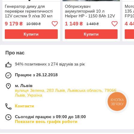
Генератор диму для
Обприскувач
Мот
перевірки герметичності
акумуляторний 10 л
135 
12V систем 9 л/хв 30 мл
Helper HP - 1150 8Ah 12V
FP1
KRAFT&DELE KD3520
електричний обприскувач
пере
9 179
1 149
4 4
₴
₴
10 989 ₴
1 449 ₴
пристрій для виявлення
для саду
двот
витоків палива
бенз
Купити
Купити
Про нас
94% позитивних з 274 відгуків за рік
Працює з 26.12.2018
м. Львів
вулиця Зелена, 283 Львів, Львівська область, 79066,
Львів, Україна
КНОПКА
ЗВ'ЯЗКУ
Контакти
Сьогодні працює з 09:00 до 18:00
Показати весь графік роботи