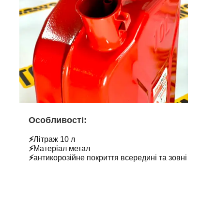
Особливості:
⚡
Літраж 10 л
⚡
Матеріал метал
⚡
антикорозійне покриття всередині та зовні